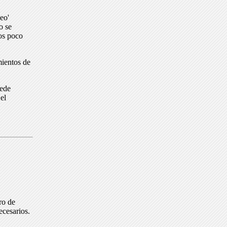
eo'
o se
dos poco
mientos de
uede
el
ro de
ecesarios.