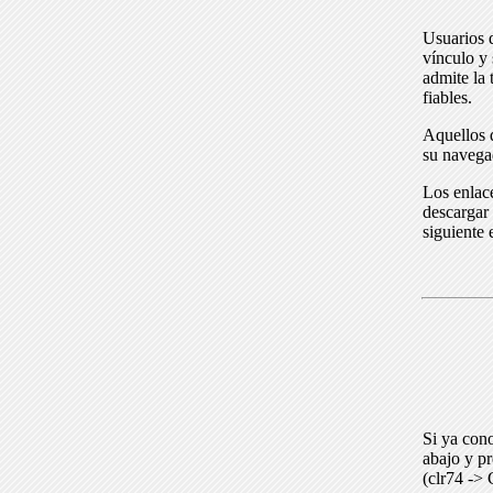
Usuarios 
vínculo y 
admite la 
fiables.
Aquellos q
su navega
Los enlace
descargar 
siguiente 
Si ya cono
abajo y p
(clr74 -