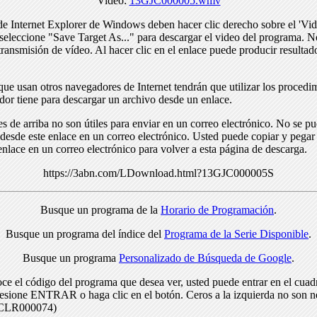
Video:
13GJC000005.wmv
de Internet Explorer de Windows deben hacer clic derecho sobre el 'Vid
seleccione "Save Target As..." para descargar el video del programa. N
transmisión de vídeo. Al hacer clic en el enlace puede producir resulta
ue usan otros navegadores de Internet tendrán que utilizar los procedi
dor tiene para descargar un archivo desde un enlace.
s de arriba no son útiles para enviar en un correo electrónico. No se p
desde este enlace en un correo electrónico. Usted puede copiar y pegar 
enlace en un correo electrónico para volver a esta página de descarga.
https://3abn.com/LDownload.html?13GJC000005S
Busque un programa de la
Horario de Programación
.
Busque un programa del índice del
Programa de la Serie Disponible
.
Busque un programa
Personalizado de Búsqueda de Google
.
ce el código del programa que desea ver, usted puede entrar en el cuad
resione ENTRAR o haga clic en el botón. Ceros a la izquierda no son n
> CLR000074)