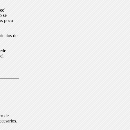
eo'
o se
dos poco
mientos de
uede
el
ro de
ecesarios.