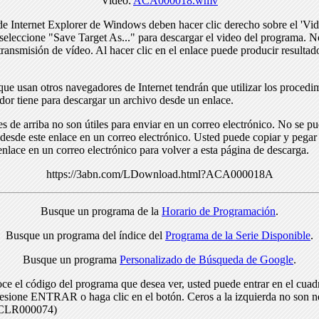
Video:
ACA000018.wmv
de Internet Explorer de Windows deben hacer clic derecho sobre el 'Vid
seleccione "Save Target As..." para descargar el video del programa. N
transmisión de vídeo. Al hacer clic en el enlace puede producir resulta
ue usan otros navegadores de Internet tendrán que utilizar los procedi
dor tiene para descargar un archivo desde un enlace.
s de arriba no son útiles para enviar en un correo electrónico. No se p
desde este enlace en un correo electrónico. Usted puede copiar y pegar 
enlace en un correo electrónico para volver a esta página de descarga.
https://3abn.com/LDownload.html?ACA000018A
Busque un programa de la
Horario de Programación
.
Busque un programa del índice del
Programa de la Serie Disponible
.
Busque un programa
Personalizado de Búsqueda de Google
.
ce el código del programa que desea ver, usted puede entrar en el cuad
resione ENTRAR o haga clic en el botón. Ceros a la izquierda no son n
> CLR000074)