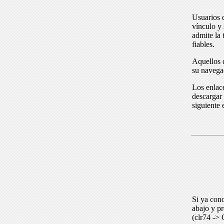
Usuarios 
vínculo y 
admite la 
fiables.
Aquellos q
su navega
Los enlace
descargar 
siguiente 
Si ya cono
abajo y p
(clr74 -