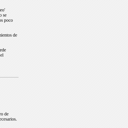
eo'
o se
dos poco
mientos de
uede
el
ro de
ecesarios.