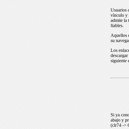
Usuarios 
vínculo y 
admite la 
fiables.
Aquellos q
su navega
Los enlace
descargar 
siguiente 
Si ya cono
abajo y p
(clr74 -