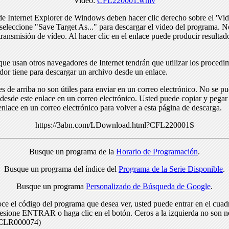
Video:
CFL220001.wmv
de Internet Explorer de Windows deben hacer clic derecho sobre el 'Vid
seleccione "Save Target As..." para descargar el video del programa. N
transmisión de vídeo. Al hacer clic en el enlace puede producir resulta
ue usan otros navegadores de Internet tendrán que utilizar los procedi
dor tiene para descargar un archivo desde un enlace.
s de arriba no son útiles para enviar en un correo electrónico. No se p
desde este enlace en un correo electrónico. Usted puede copiar y pegar 
enlace en un correo electrónico para volver a esta página de descarga.
https://3abn.com/LDownload.html?CFL220001S
Busque un programa de la
Horario de Programación
.
Busque un programa del índice del
Programa de la Serie Disponible
.
Busque un programa
Personalizado de Búsqueda de Google
.
ce el código del programa que desea ver, usted puede entrar en el cuad
resione ENTRAR o haga clic en el botón. Ceros a la izquierda no son n
> CLR000074)