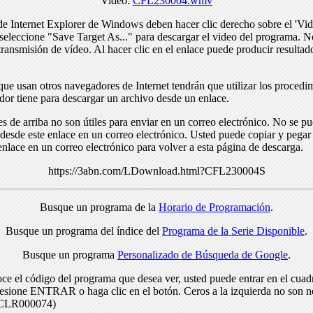
Video:
CFL230004.wmv
de Internet Explorer de Windows deben hacer clic derecho sobre el 'Vid
seleccione "Save Target As..." para descargar el video del programa. N
transmisión de vídeo. Al hacer clic en el enlace puede producir resulta
ue usan otros navegadores de Internet tendrán que utilizar los procedi
dor tiene para descargar un archivo desde un enlace.
s de arriba no son útiles para enviar en un correo electrónico. No se p
desde este enlace en un correo electrónico. Usted puede copiar y pegar 
enlace en un correo electrónico para volver a esta página de descarga.
https://3abn.com/LDownload.html?CFL230004S
Busque un programa de la
Horario de Programación
.
Busque un programa del índice del
Programa de la Serie Disponible
.
Busque un programa
Personalizado de Búsqueda de Google
.
ce el código del programa que desea ver, usted puede entrar en el cuad
resione ENTRAR o haga clic en el botón. Ceros a la izquierda no son n
> CLR000074)