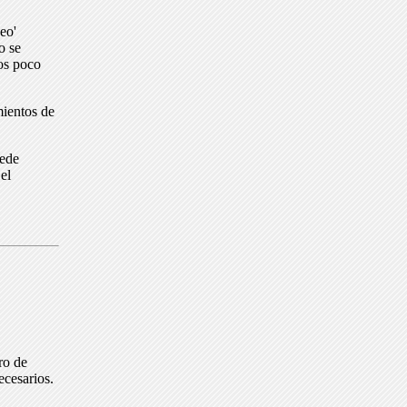
eo'
o se
dos poco
mientos de
uede
el
ro de
ecesarios.