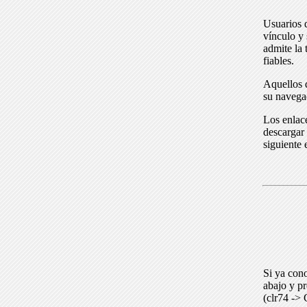
Usuarios 
vínculo y 
admite la 
fiables.
Aquellos q
su navega
Los enlace
descargar 
siguiente 
Si ya cono
abajo y p
(clr74 -