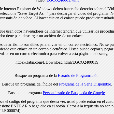
Video:
EGCO240001.wmv
de Internet Explorer de Windows deben hacer clic derecho sobre el 'Vid
seleccione "Save Target As..." para descargar el video del programa. N
transmisión de vídeo. Al hacer clic en el enlace puede producir resulta
ue usan otros navegadores de Internet tendrán que utilizar los procedi
dor tiene para descargar un archivo desde un enlace.
s de arriba no son útiles para enviar en un correo electrónico. No se p
desde este enlace en un correo electrónico. Usted puede copiar y pegar 
enlace en un correo electrónico para volver a esta página de descarga.
https://3abn.com/LDownload.html?EGCO240001S
Busque un programa de la
Horario de Programación
.
Busque un programa del índice del
Programa de la Serie Disponible
.
Busque un programa
Personalizado de Búsqueda de Google
.
ce el código del programa que desea ver, usted puede entrar en el cuad
resione ENTRAR o haga clic en el botón. Ceros a la izquierda no son n
> CLR000074)