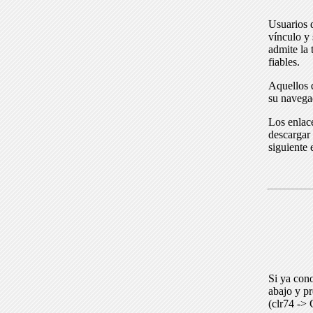
Usuarios 
vínculo y 
admite la 
fiables.
Aquellos q
su navega
Los enlace
descargar 
siguiente 
Si ya cono
abajo y p
(clr74 -