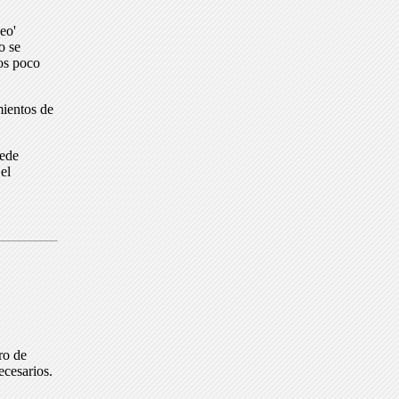
eo'
o se
dos poco
mientos de
uede
el
ro de
ecesarios.