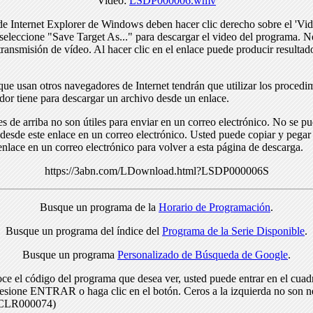
Video:
LSDP000006.wmv
de Internet Explorer de Windows deben hacer clic derecho sobre el 'Vid
seleccione "Save Target As..." para descargar el video del programa. N
transmisión de vídeo. Al hacer clic en el enlace puede producir resulta
ue usan otros navegadores de Internet tendrán que utilizar los procedi
dor tiene para descargar un archivo desde un enlace.
s de arriba no son útiles para enviar en un correo electrónico. No se p
desde este enlace en un correo electrónico. Usted puede copiar y pegar 
enlace en un correo electrónico para volver a esta página de descarga.
https://3abn.com/LDownload.html?LSDP000006S
Busque un programa de la
Horario de Programación
.
Busque un programa del índice del
Programa de la Serie Disponible
.
Busque un programa
Personalizado de Búsqueda de Google
.
ce el código del programa que desea ver, usted puede entrar en el cuad
resione ENTRAR o haga clic en el botón. Ceros a la izquierda no son n
> CLR000074)