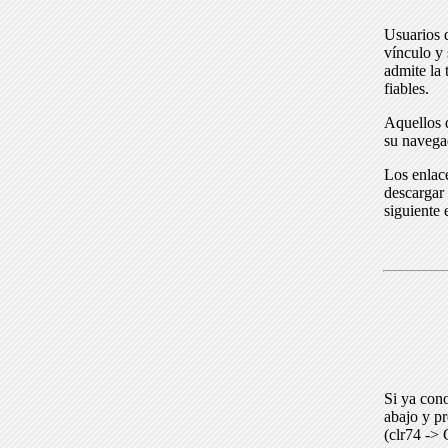
Usuarios 
vínculo y 
admite la 
fiables.
Aquellos q
su navega
Los enlace
descargar 
siguiente 
Si ya cono
abajo y p
(clr74 -