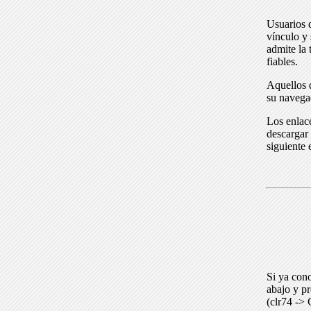
Usuarios 
vínculo y 
admite la 
fiables.
Aquellos q
su navega
Los enlace
descargar 
siguiente 
Si ya cono
abajo y p
(clr74 -