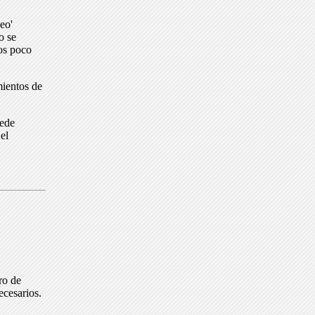
eo'
o se
dos poco
mientos de
uede
el
ro de
ecesarios.