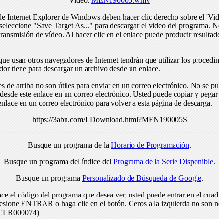
Video:
MEN190005.wmv
de Internet Explorer de Windows deben hacer clic derecho sobre el 'Vid
seleccione "Save Target As..." para descargar el video del programa. N
transmisión de vídeo. Al hacer clic en el enlace puede producir resulta
ue usan otros navegadores de Internet tendrán que utilizar los procedi
dor tiene para descargar un archivo desde un enlace.
s de arriba no son útiles para enviar en un correo electrónico. No se p
desde este enlace en un correo electrónico. Usted puede copiar y pegar 
enlace en un correo electrónico para volver a esta página de descarga.
https://3abn.com/LDownload.html?MEN190005S
Busque un programa de la
Horario de Programación
.
Busque un programa del índice del
Programa de la Serie Disponible
.
Busque un programa
Personalizado de Búsqueda de Google
.
ce el código del programa que desea ver, usted puede entrar en el cuad
resione ENTRAR o haga clic en el botón. Ceros a la izquierda no son n
> CLR000074)