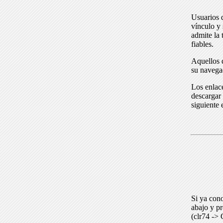
Usuarios 
vínculo y 
admite la 
fiables.
Aquellos q
su navega
Los enlace
descargar 
siguiente 
Si ya cono
abajo y p
(clr74 -