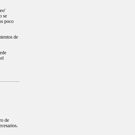
eo'
o se
dos poco
mientos de
uede
el
ro de
ecesarios.