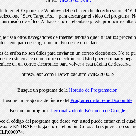
Video:
MR220003.wmv
de Internet Explorer de Windows deben hacer clic derecho sobre el 'Vid
seleccione "Save Target As..." para descargar el video del programa. N
transmisión de vídeo. Al hacer clic en el enlace puede producir resulta
ue usan otros navegadores de Internet tendrán que utilizar los procedi
dor tiene para descargar un archivo desde un enlace.
s de arriba no son útiles para enviar en un correo electrónico. No se p
desde este enlace en un correo electrónico. Usted puede copiar y pegar 
enlace en un correo electrónico para volver a esta página de descarga.
https://3abn.com/LDownload.html?MR220003S
Busque un programa de la
Horario de Programación
.
Busque un programa del índice del
Programa de la Serie Disponible
.
Busque un programa
Personalizado de Búsqueda de Google
.
ce el código del programa que desea ver, usted puede entrar en el cuad
resione ENTRAR o haga clic en el botón. Ceros a la izquierda no son n
> CLR000074)