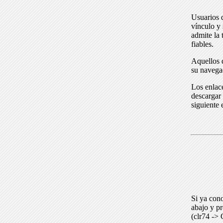
Usuarios 
vínculo y 
admite la 
fiables.
Aquellos q
su navega
Los enlace
descargar 
siguiente 
Si ya cono
abajo y p
(clr74 -