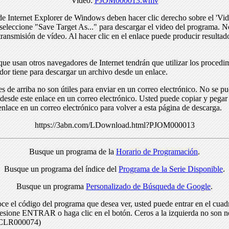
Video:
PJOM000013.wmv
de Internet Explorer de Windows deben hacer clic derecho sobre el 'Vid
seleccione "Save Target As..." para descargar el video del programa. N
transmisión de vídeo. Al hacer clic en el enlace puede producir resulta
ue usan otros navegadores de Internet tendrán que utilizar los procedi
dor tiene para descargar un archivo desde un enlace.
s de arriba no son útiles para enviar en un correo electrónico. No se p
desde este enlace en un correo electrónico. Usted puede copiar y pegar 
enlace en un correo electrónico para volver a esta página de descarga.
https://3abn.com/LDownload.html?PJOM000013
Busque un programa de la
Horario de Programación
.
Busque un programa del índice del
Programa de la Serie Disponible
.
Busque un programa
Personalizado de Búsqueda de Google
.
ce el código del programa que desea ver, usted puede entrar en el cuad
resione ENTRAR o haga clic en el botón. Ceros a la izquierda no son n
> CLR000074)