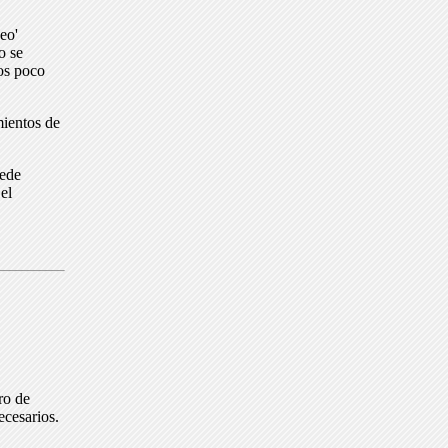
eo'
o se
dos poco
mientos de
uede
el
ro de
ecesarios.