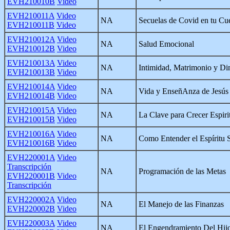
EVH210010B
Video
EVH210011A
Video
NA
Secuelas de Covid en tu Cu
EVH210011B
Video
EVH210012A
Video
NA
Salud Emocional
EVH210012B
Video
EVH210013A
Video
NA
Intimidad, Matrimonio y Di
EVH210013B
Video
EVH210014A
Video
NA
Vida y EnseñAnza de Jesús
EVH210014B
Video
EVH210015A
Video
NA
La Clave para Crecer Espiri
EVH210015B
Video
EVH210016A
Video
NA
Como Entender el Espíritu 
EVH210016B
Video
EVH220001A
Video
Transcripción
NA
Programación de las Metas
EVH220001B
Video
Transcripción
EVH220002A
Video
NA
El Manejo de las Finanzas
EVH220002B
Video
EVH220003A
Video
NA
El Engendramiento Del Hij