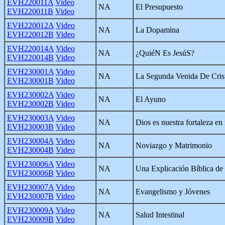
EVH220011A
Video
NA
El Presupuesto
EVH220011B
Video
EVH220012A
Video
NA
La Dopamina
EVH220012B
Video
EVH220014A
Video
NA
¿QuiéN Es JesúS?
EVH220014B
Video
EVH230001A
Video
NA
La Segunda Venida De Cris
EVH230001B
Video
EVH230002A
Video
NA
El Ayuno
EVH230002B
Video
EVH230003A
Video
NA
Dios es nuestra fortaleza en
EVH230003B
Video
EVH230004A
Video
NA
Noviazgo y Matrimonio
EVH230004B
Video
EVH230006A
Video
NA
Una Explicación Bíblica de 
EVH230006B
Video
EVH230007A
Video
NA
Evangelismo y Jóvenes
EVH230007B
Video
EVH230009A
Video
NA
Salud Intestinal
EVH230009B
Video