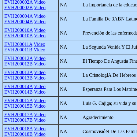
EVH200002A
Video
NA
La Importancia de la educaci
EVH200002B
Video
EVH200004A
Video
NA
La Familia De 3ABN Latin
EVH200004B
Video
EVH200010A
Video
NA
Prevención de las enfermed
EVH200010B
Video
EVH200011A
Video
NA
La Segunda Venida Y El Jui
EVH200011B
Video
EVH200012A
Video
NA
El Tiempo De Angustia Fin
EVH200012B
Video
EVH200013A
Video
NA
La CristologíA De Hebreos
EVH200013B
Video
EVH200014A
Video
NA
Esperanza Para Los Matri
EVH200014B
Video
EVH200015A
Video
NA
Luis G. Cajiga; su vida y s
EVH200015B
Video
EVH200017A
Video
NA
Agradecimiento
EVH200017B
Video
EVH200018A
Video
NA
CosmovisióN De Las Famil
EVH200018B
Video