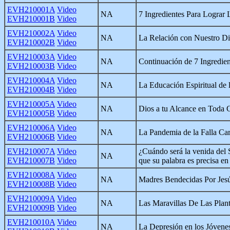
EVH210001A
Video
NA
7 Ingredientes Para Lograr 
EVH210001B
Video
EVH210002A
Video
NA
La Relación con Nuestro D
EVH210002B
Video
EVH210003A
Video
NA
Continuación de 7 Ingredien
EVH210003B
Video
EVH210004A
Video
NA
La Educación Espiritual de 
EVH210004B
Video
EVH210005A
Video
NA
Dios a tu Alcance en Toda C
EVH210005B
Video
EVH210006A
Video
NA
La Pandemia de la Falla Ca
EVH210006B
Video
EVH210007A
Video
¿Cuándo será la venida del
NA
EVH210007B
Video
que su palabra es precisa en
EVH210008A
Video
NA
Madres Bendecidas Por Jes
EVH210008B
Video
EVH210009A
Video
NA
Las Maravillas De Las Plan
EVH210009B
Video
EVH210010A
Video
NA
La Depresión en los Jóvene