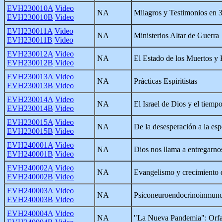
EVH230010A
Video
NA
Milagros y Testimonios en
EVH230010B
Video
EVH230011A
Video
NA
Ministerios Altar de Guerra
EVH230011B
Video
EVH230012A
Video
NA
El Estado de los Muertos y
EVH230012B
Video
EVH230013A
Video
NA
Prácticas Espiritistas
EVH230013B
Video
EVH230014A
Video
NA
El Israel de Dios y el tiempo
EVH230014B
Video
EVH230015A
Video
NA
De la desesperación a la esp
EVH230015B
Video
EVH240001A
Video
NA
Dios nos llama a entregarnos
EVH240001B
Video
EVH240002A
Video
NA
Evangelismo y crecimiento d
EVH240002B
Video
EVH240003A
Video
NA
Psiconeuroendocrinoinmuno
EVH240003B
Video
EVH240004A
Video
NA
"La Nueva Pandemia": Orf