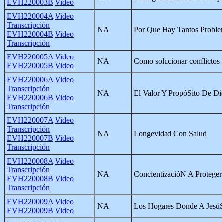
EVH220003B
Video
EVH220004A
Video
Transcripción
NA
Por Que Hay Tantos Proble
EVH220004B
Video
Transcripción
EVH220005A
Video
NA
Como solucionar conflictos 
EVH220005B
Video
EVH220006A
Video
Transcripción
NA
El Valor Y PropóSito De Di
EVH220006B
Video
Transcripción
EVH220007A
Video
Transcripción
NA
Longevidad Con Salud
EVH220007B
Video
Transcripción
EVH220008A
Video
Transcripción
NA
ConcientizacióN A Protege
EVH220008B
Video
Transcripción
EVH220009A
Video
NA
Los Hogares Donde A JesúS
EVH220009B
Video