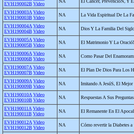
NA
El Cancer, PrevencióN, Y E
EVH190002B
Video
EVH190003A
Video
NA
La Vida Espiritual De La Fa
EVH190003B
Video
EVH190004A
Video
NA
Dios Y La Familia Del Sigl
EVH190004B
Video
EVH190005A
Video
NA
El Matrimonio Y La Oraci
EVH190005B
Video
EVH190006A
Video
NA
Como Pasar Del Enamorami
EVH190006B
Video
EVH190007A
Video
NA
El Plan De Dios Para Los 
EVH190007B
Video
EVH190009A
Video
NA
Imitando A JesúS, El Mejo
EVH190009B
Video
EVH190010A
Video
NA
Respuestas A Sus Preguntas
EVH190010B
Video
EVH190011A
Video
NA
El Remanente En El Apocal
EVH190011B
Video
EVH190012A
Video
NA
Cómo revertir la Diabetes a 
EVH190012B
Video