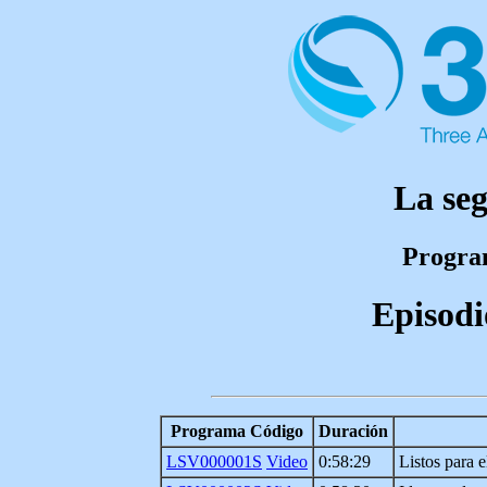
La se
Program
Episodi
Programa Código
Duración
LSV000001S
Video
0:58:29
Listos para 