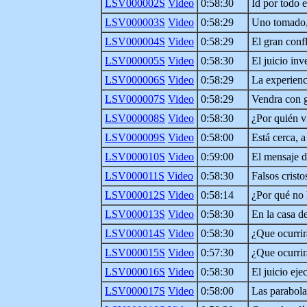
LSV000002S
Video
0:58:30
Id por todo 
LSV000003S
Video
0:58:29
Uno tomado,
LSV000004S
Video
0:58:29
El gran confl
LSV000005S
Video
0:58:30
El juicio inv
LSV000006S
Video
0:58:29
La experienc
LSV000007S
Video
0:58:29
Vendra con g
LSV000008S
Video
0:58:30
¿Por quién v
LSV000009S
Video
0:58:00
Está cerca, a
LSV000010S
Video
0:59:00
El mensaje d
LSV000011S
Video
0:58:30
Falsos cristo
LSV000012S
Video
0:58:14
¿Por qué no 
LSV000013S
Video
0:58:30
En la casa d
LSV000014S
Video
0:58:30
¿Que ocurri
LSV000015S
Video
0:57:30
¿Que ocurrir
LSV000016S
Video
0:58:30
El juicio eje
LSV000017S
Video
0:58:00
Las parabola