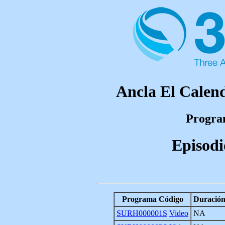
Ancla El Calend
Program
Episodi
Programa Código
Duració
SURH000001S
Video
NA